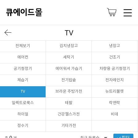
TV
전체보기
김치냉장고
냉장고
에어컨
세탁기
건조기
공기청정기
에어워셔 가습기
차량용 공기청정기
제습기
전기밥솥
전자레인지
TV
브라운 주방가전
뉴트리불렛
일렉트로룩스
테팔
락앤락
하이얼
건강헬스가전
비데
정수기
기타가전