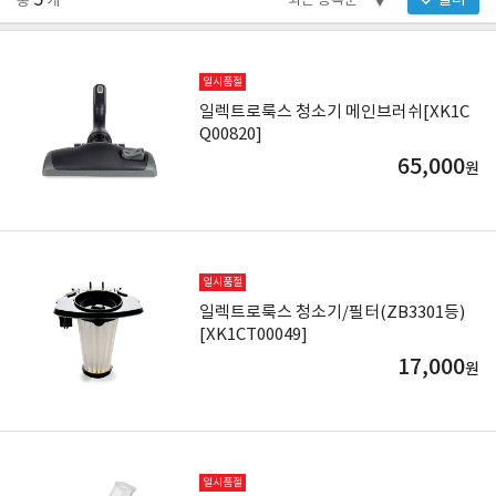
5
필터
총
개
일시품절
일렉트로룩스 청소기 메인브러쉬[XK1C
Q00820]
65,000
원
일시품절
일렉트로룩스 청소기/필터(ZB3301등)
[XK1CT00049]
17,000
원
일시품절