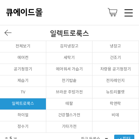
일렉트로룩스
전체보기
김치냉장고
냉장고
에어컨
세탁기
건조기
공기청정기
에어워셔 가습기
차량용 공기청정기
제습기
전기밥솥
전자레인지
TV
브라운 주방가전
뉴트리불렛
일렉트로룩스
테팔
락앤락
하이얼
건강헬스가전
비데
정수기
기타가전