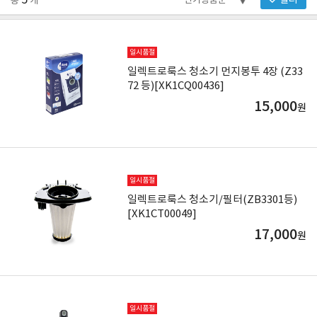
5
필터
총
개
일시품절
일렉트로룩스 청소기 먼지봉투 4장 (Z33
72 등)[XK1CQ00436]
15,000
원
일시품절
일렉트로룩스 청소기/필터(ZB3301등)
[XK1CT00049]
17,000
원
일시품절