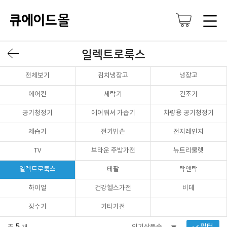
일렉트로룩스
전체보기
김치냉장고
냉장고
에어컨
세탁기
건조기
공기청정기
에어워셔 가습기
차량용 공기청정기
제습기
전기밥솥
전자레인지
TV
브라운 주방가전
뉴트리불렛
일렉트로룩스
테팔
락앤락
하이얼
건강헬스가전
비데
정수기
기타가전