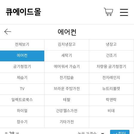
에어컨
전체보기
김치냉장고
냉장고
에어컨
세탁기
건조기
공기청정기
에어워셔 가습기
차량용 공기청정기
제습기
전기밥솥
전자레인지
TV
브라운 주방가전
뉴트리불렛
일렉트로룩스
테팔
락앤락
하이얼
건강헬스가전
비데
정수기
기타가전