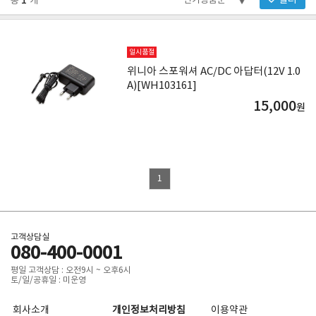
1
필터
총
개
일시품절
위니아 스포워셔 AC/DC 아답터(12V 1.0
A)[WH103161]
15,000
원
1
고객상담실
080-400-0001
평일 고객상담 : 오전9시 ~ 오후6시
토/일/공휴일 : 미운영
회사소개
개인정보처리방침
이용약관