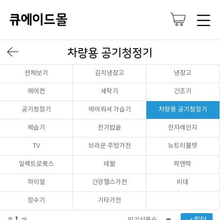
차량용 공기청정기
전체보기
김치냉장고
냉장고
에어컨
세탁기
건조기
공기청정기
에어워셔 가습기
차량용 공기청정기
제습기
전기밥솥
전자레인지
TV
브라운 주방가전
뉴트리불렛
일렉트로룩스
테팔
락앤락
하이얼
건강헬스가전
비데
정수기
기타가전