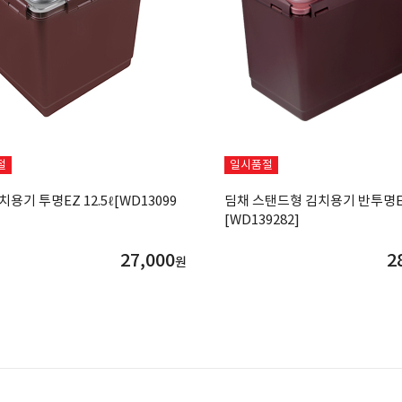
절
일시품절
용기 투명EZ 12.5ℓ[WD13099
딤채 스탠드형 김치용기 반투명EZ 
[WD139282]
27,000
2
원