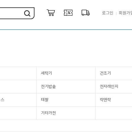
로그인
회원가
세탁기
건조기
전기밥솥
전자레인지
룩스
테팔
락앤락
기타가전