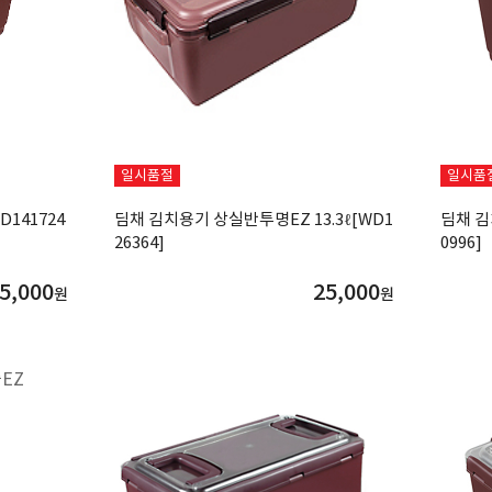
일시품절
일시품
D141724
딤채 김치용기 상실반투명EZ 13.3ℓ[WD1
딤채 김
26364]
0996]
5,000
25,000
원
원