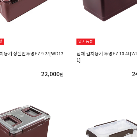
절
일시품절
치용기 상실반투명EZ 9.2ℓ[WD12
딤채 김치용기 투명EZ 10.4ℓ[WD
1]
22,000
2
원