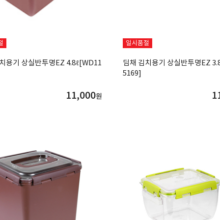
절
일시품절
치용기 상실반투명EZ 4.8ℓ[WD11
딤채 김치용기 상실반투명EZ 3.8
5169]
11,000
1
원