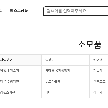
트
베스트상품
소모품
김치냉장고
냉장고
에어컨
어워셔 가습기
차량용 공기청정기
제습기
라운 주방가전
뉴트리불렛
일렉트로
건강헬스가전
비데
정수기