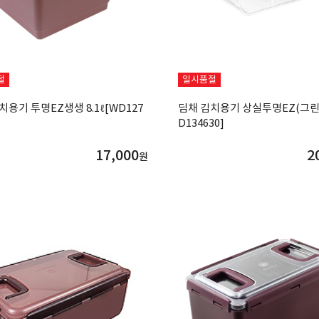
절
일시품절
치용기 투명EZ생생 8.1ℓ[WD127
딤채 김치용기 상실투명EZ(그린) 
D134630]
17,000
2
원