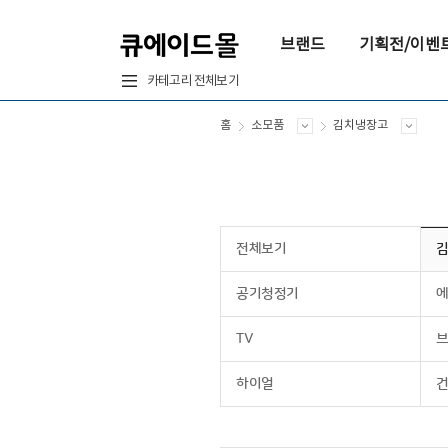
브랜드
기획전/이벤
카테고리 전체보기
홈
소모품
김치냉장고
전체보기
공기청정기
에
TV
브
하이얼