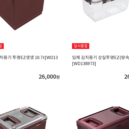
절
일시품절
치용기 투명EZ생생 10.7ℓ[WD13
딤채 김치용기 상실투명EZ(땅속 Bi
[WD138973]
26,000
2
원