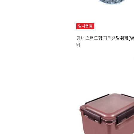
일시품절
딤채 스탠드형 파티션탈취제[WD
9]