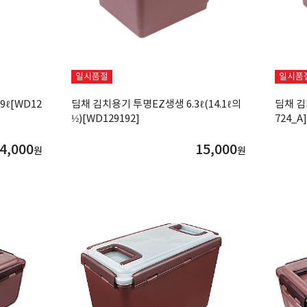
일시품절
일시품
9ℓ[WD12
딤채 김치용기 투명EZ생생 6.3ℓ(14.1ℓ의
딤채 김
½)[WD129192]
724_A]
4,000
15,000
원
원