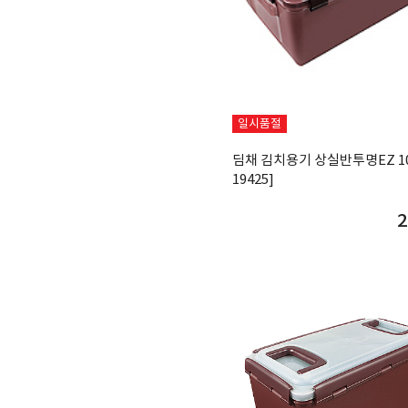
일시품절
딤채 김치용기 상실반투명EZ 10
19425]
2