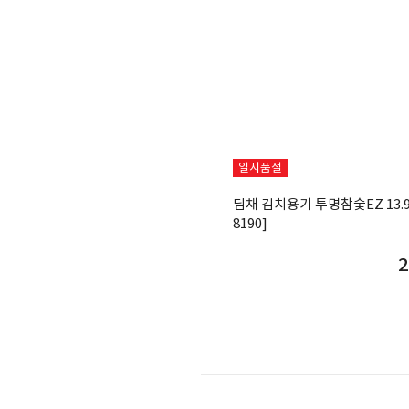
일시품절
딤채 김치용기 투명참숯EZ 13.9
8190]
2