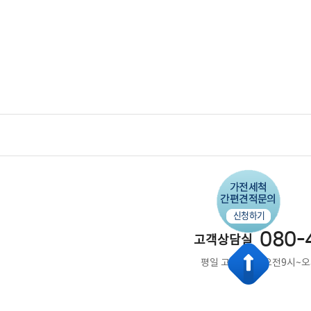
080-
고객상담실
평일 고객상담 : 오전9시~