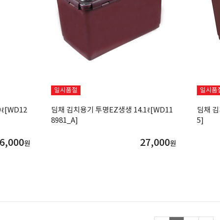
일시품절
일시품
ℓ[WD12
딤채 김치용기 투명EZ생생 14.1ℓ[WD11
딤채 김치
8981_A]
5]
6,000
27,000
원
원