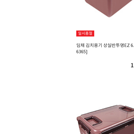
일시품절
딤채 김치용기 상실반투명EZ 6.
6365]
1