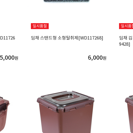
일시품절
일시품
11726
딤채 스탠드형 소형탈취제[WD117268]
딤채 김
9428]
5,000
6,000
원
원