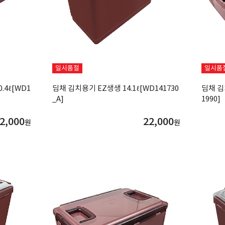
일시품절
일시품
.4ℓ[WD1
딤채 김치용기 EZ생생 14.1ℓ[WD141730
딤채 김
_A]
1990]
2,000
22,000
원
원