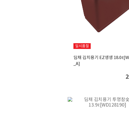
일시품절
딤채 김치용기 EZ생생 18.0ℓ[W
_A]
2