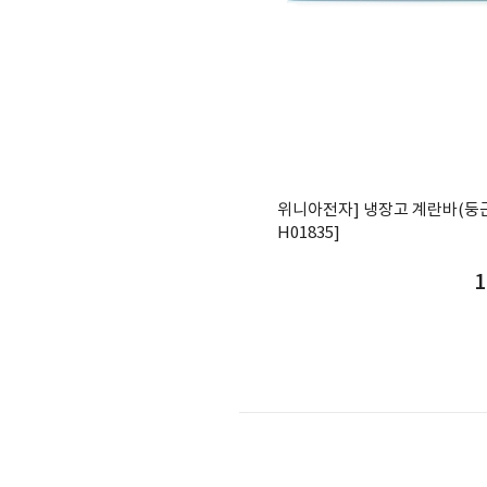
위니아전자] 냉장고 계란바(둥근
H01835]
1