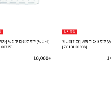
절
일시품절
전자] 냉장고 다용도포켓(냉동실)
위니아전자] 냉장고 다용도포켓
L00735]
[ZG1BH01938]
10,000
1
원