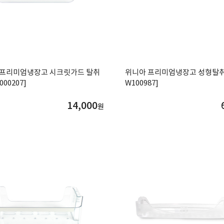
 프리미엄냉장고 시크릿가드 탈취
위니아 프리미엄냉장고 성형탈취
00207]
W100987]
14,000
원