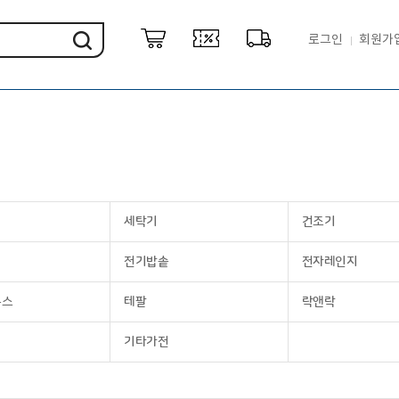
로그인
회원가
세탁기
건조기
전기밥솥
전자레인지
룩스
테팔
락앤락
기타가전