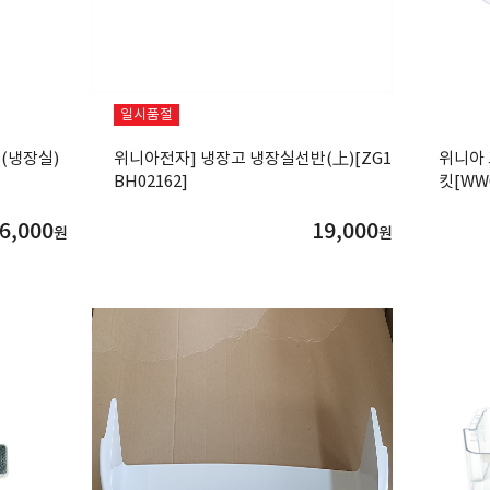
일시품절
(냉장실)
위니아전자] 냉장고 냉장실선반(上)[ZG1
위니아
BH02162]
킷[WW0
6,000
19,000
원
원