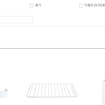
용기
다용도(도어)