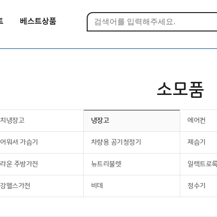
트
베스트상품
소모품
김치냉장고
냉장고
에어컨
어워셔 가습기
차량용 공기청정기
제습기
라운 주방가전
뉴트리불렛
일렉트로
건강헬스가전
비데
정수기