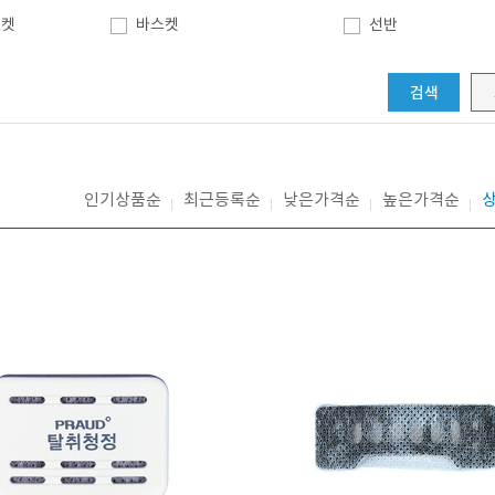
포켓
바스켓
선반
검색
인기상품순
최근등록순
낮은가격순
높은가격순