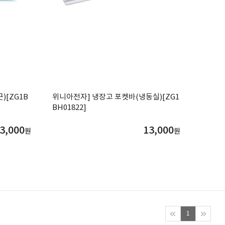
)[ZG1B
위니아전자] 냉장고 포켓바(냉동실)[ZG1
BH01822]
3,000
13,000
원
원
1