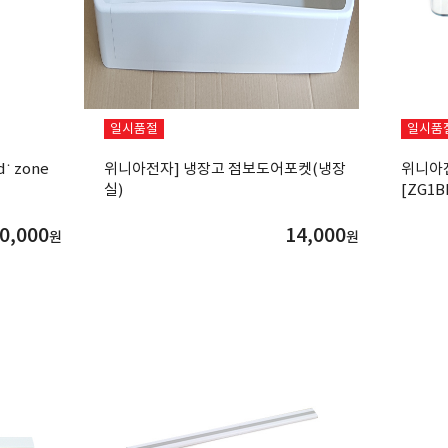
일시품절
일시품
˙ zone
위니아전자] 냉장고 점보도어포켓(냉장
위니아
실)
[ZG1B
0,000
14,000
원
원