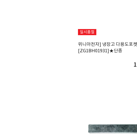
일시품절
위니아전자] 냉장고 다용도포켓
[ZG1BH01931]★단종
1