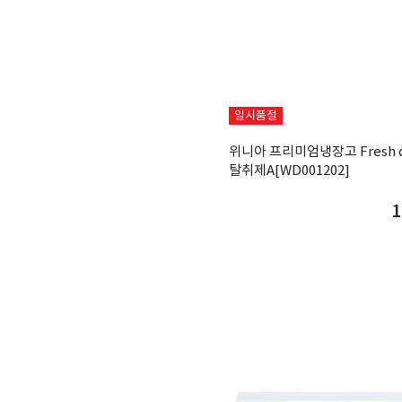
일시품절
위니아 프리미엄냉장고 Fresh d
탈취제A[WD001202]
1