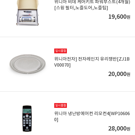
위니아 비데 케어키트 파워부스트(4개월)
[스윙 필터,노즐도어,노즐팁]
19,600
원
일시품절
위니아전자] 전자레인지 유리쟁반[ZJ1B
V00070]
20,000
원
일시품절
위니아 냉난방에어컨 리모컨4[WP10606
0]
28,000
원