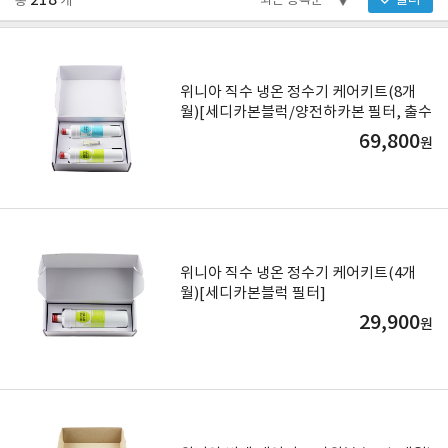
218
필터
총
개
위니아 직수 냉온 정수기 케어키트(8개
월)[세디카본블럭/양전하카본 필터, 출수
코크]
69,800
원
위니아 직수 냉온 정수기 케어키트(4개
월)[세디카본블럭 필터]
29,900
원