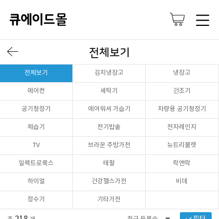
전체보기
전체보기
김치냉장고
냉장고
에어컨
세탁기
건조기
공기청정기
에어워셔 가습기
차량용 공기청정기
제습기
전기밥솥
전자레인지
TV
브라운 주방가전
뉴트리불렛
일렉트로룩스
테팔
락앤락
하이얼
건강헬스가전
비데
정수기
기타가전