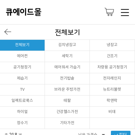
전체보기
전체보기
김치냉장고
냉장고
에어컨
세탁기
건조기
공기청정기
에어워셔 가습기
차량용 공기청정기
제습기
전기밥솥
전자레인지
TV
브라운 주방가전
뉴트리불렛
일렉트로룩스
테팔
락앤락
하이얼
건강헬스가전
비데
정수기
기타가전