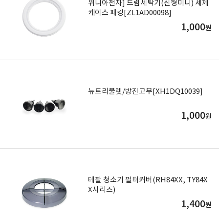
위니아전자] 드럼세탁기(신형미니) 세제
케이스 패킹[ZL1AD00098]
1,000
원
뉴트리불렛/방진고무[XH1DQ10039]
1,000
원
테팔 청소기 필터커버(RH84XX, TY84X
X시리즈)
1,400
원