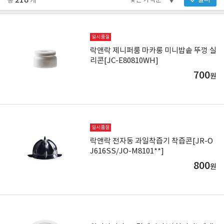
218
필터
총
개
일시품절
락앤락 제니퍼룸 마카롱 미니밥솥 뚜껑 실
리콘[JC-E80810WH]
700
원
일시품절
락앤락 전자동 과일착즙기 착즙콘[JR-O
J616SS/JO-M8101**]
800
원