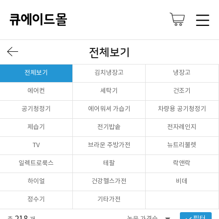
전체보기
전체보기
김치냉장고
냉장고
에어컨
세탁기
건조기
공기청정기
에어워셔 가습기
차량용 공기청정기
제습기
전기밥솥
전자레인지
TV
브라운 주방가전
뉴트리불렛
일렉트로룩스
테팔
락앤락
하이얼
건강헬스가전
비데
정수기
기타가전