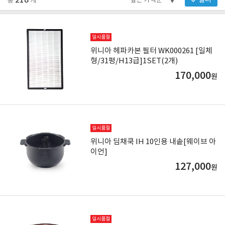
218
필터
총
개
일시품절
위니아 헤파카본 필터 WK000261 [일체
형/31평/H13급]1SET(2개)
170,000
원
일시품절
위니아 딤채쿡 IH 10인용 내솥[웨이브 아
이언]
127,000
원
일시품절