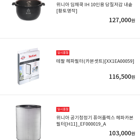
위니아 딤채쿡 IH 10인용 당질저감 내솥
[황토명작]
127,000
원
일시품절
테팔 헤파필터(카본셋트)[XX1EA00059]
116,500
원
일시품절
위니아 공기청정기 퓨어플렉스 헤파카본
필터[H11]_EF000019_A
103,000
원