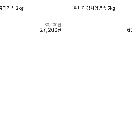
각김치 2kg
위니아김치양념속 5kg
30,000원
27,200
6
원