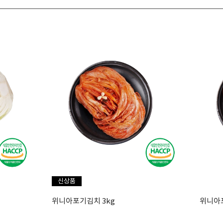
신상품
위니아포기김치 3kg
위니아