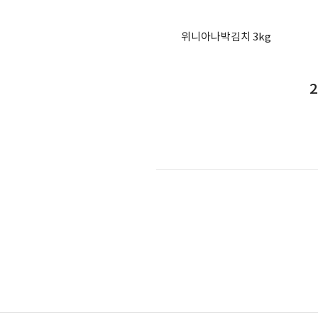
위니아나박김치 3kg
2