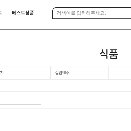
트
베스트상품
식품
김치
절임배추