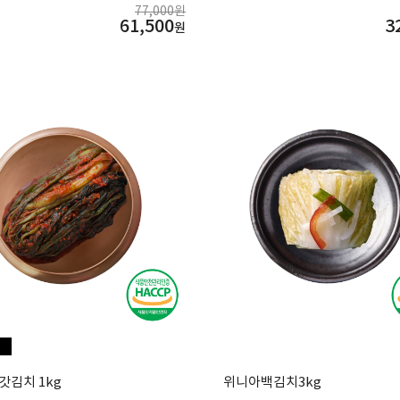
77,000원
61,500
3
원
품
갓김치 1kg
위니아백김치3kg