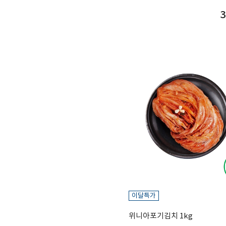
3
이달특가
위니아포기김치 1kg