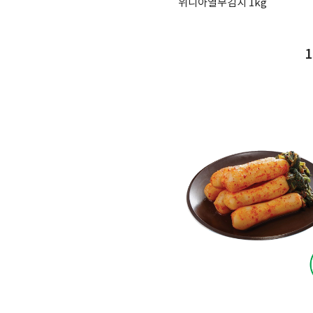
위니아열무김치 1kg
1