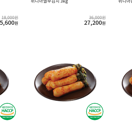
위니아열무김치 3kg
위니아총
18,000원
36,000원
5,600
27,200
원
원