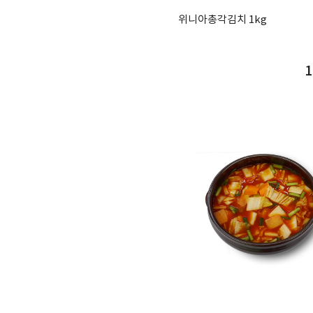
위니아총각김치 1kg
1