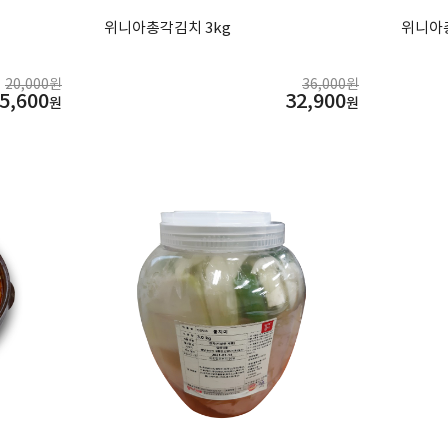
위니아총각김치 3kg
위니아총
20,000원
36,000원
5,600
32,900
원
원