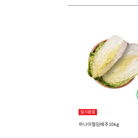
일시품절
위니아절임배추10kg