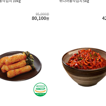
각김치 10kg
위니아총각김치 5kg
95,000원
80,100
4
원