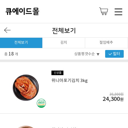
전체보기
전체보기
김치
절임배추
18
필터
총
개
신상품
위니아포기김치 3kg
30,000원
24,300
원