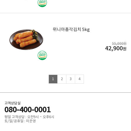
위니아총각김치 5kg
55,000원
42,900
원
1
2
3
4
고객상담실
080-400-0001
평일 고객상담 : 오전9시 ~ 오후6시
토/일/공휴일 : 미운영