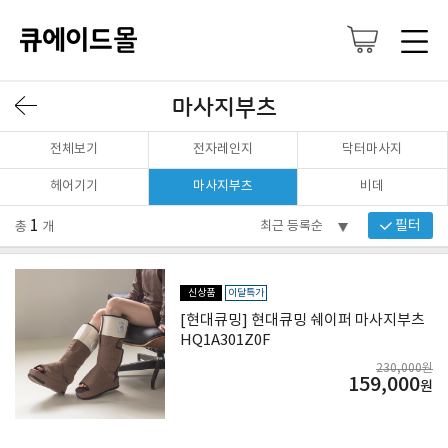
마사지부츠
전체보기
전자레인지
닥터마사지
헤어기기
마사지부츠
비데
1
필터
총
개
신상품
이달특가
[현대큐밍] 현대큐밍 쉐이퍼 마사지부츠
HQ1A301Z0F
230,000원
159,000
원