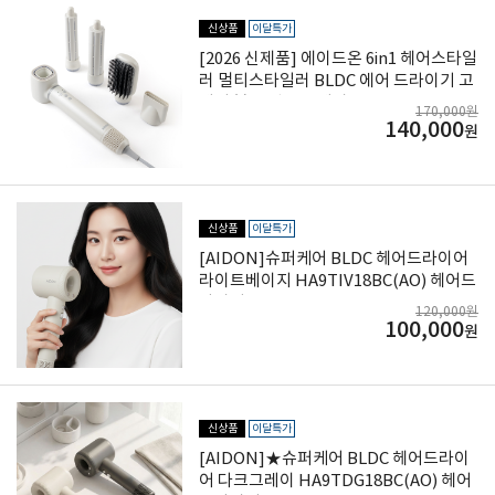
신상품
이달특가
[2026 신제품] 에이드온 6in1 헤어스타일
러 멀티스타일러 BLDC 에어 드라이기 고
데기 볼륨 샌드 그레이 ASE13TLGB
170,000원
140,000
원
신상품
이달특가
[AIDON]슈퍼케어 BLDC 헤어드라이어
라이트베이지 HA9TIV18BC(AO) 헤어드
라이기
120,000원
100,000
원
신상품
이달특가
[AIDON]★슈퍼케어 BLDC 헤어드라이
어 다크그레이 HA9TDG18BC(AO) 헤어