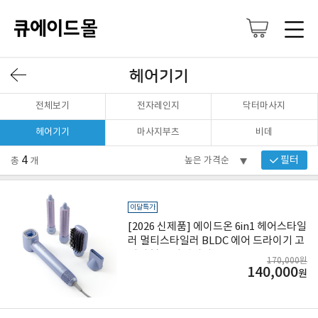
헤어기기
전체보기
전자레인지
닥터마사지
헤어기기
마사지부츠
비데
4
필터
총
개
이달특가
[2026 신제품] 에이드온 6in1 헤어스타일
러 멀티스타일러 BLDC 에어 드라이기 고
데기 볼륨 라벤더퍼플 ASE13TPUB
170,000원
140,000
원