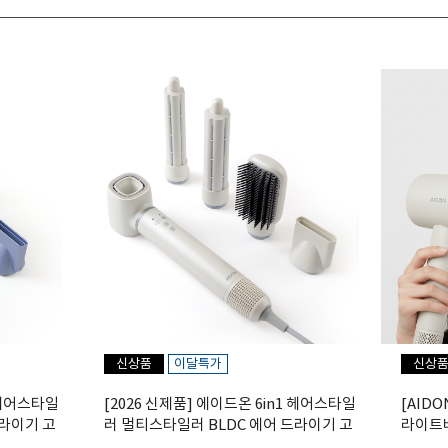
신상품
이달특가
신상
1 헤어스타일
[2026 신제품] 에이드온 6in1 헤어스타일
[AID
드라이기 고
러 멀티스타일러 BLDC 에어 드라이기 고
라이트베
PUB
데기 볼륨 샌드 그레이 ASE13TLGB
라이기