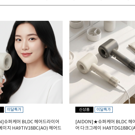
품
이달특가
신상품
이달특가
ON]슈퍼케어 BLDC 헤어드라이어
[AIDON]★슈퍼케어 BLDC 
이지 HA9TIV18BC(AO) 헤어드
어 다크그레이 HA9TDG18BC(A
드라이기