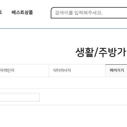
트
베스트상품
생활/주방
전자레인지
닥터마사지
헤어기기