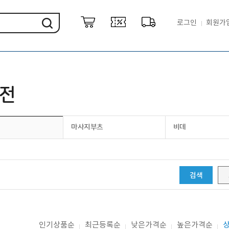
로그인
회원가
가전
마사지부츠
비데
검색
인기상품순
최근등록순
낮은가격순
높은가격순