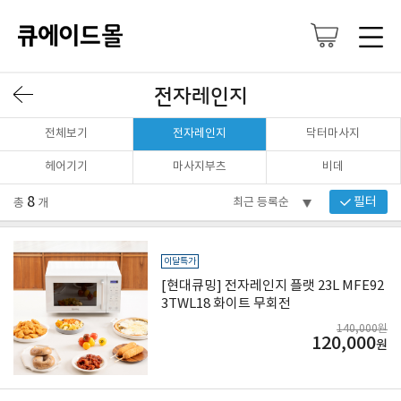
전자레인지
전체보기
전자레인지
닥터마사지
헤어기기
마사지부츠
비데
8
필터
총
개
이달특가
[현대큐밍] 전자레인지 플랫 23L MFE92
3TWL18 화이트 무회전
140,000원
120,000
원