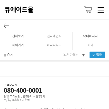
전체보기
전자레인지
닥터마사지
헤어기기
마사지부츠
비데
0
필터
총
개
고객상담실
080-400-0001
평일 고객상담 : 오전9시 ~ 오후6시
토/일/공휴일 : 미운영