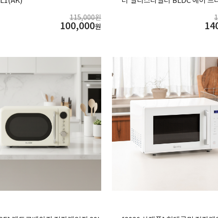
L1(AK)
러 멀티스타일러 BLDC 에어 드
데기 볼륨 샌드 그레이 ASE13T
115,000원
100,000
14
원