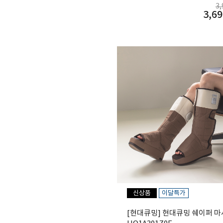
3
3,69
신상품
이달특가
[현대큐밍] 현대큐밍 쉐이퍼 