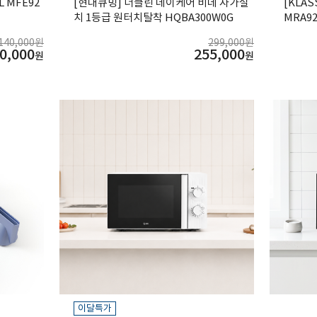
 MFE92
[현대큐밍] 더클린 데이케어 비데 자가설
[KLA
치 1등급 원터치탈착 HQBA300W0G
MRA92
140,000원
299,000원
0,000
255,000
원
원
이달특가