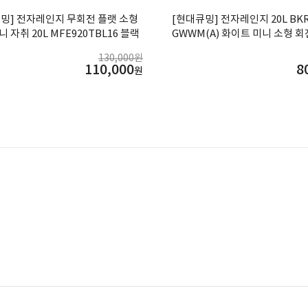
밍] 전자레인지 무회전 플랫 소형
[현대큐밍] 전자레인지 20L BKR
 자취 20L MFE920TBL16 블랙
GWWM(A) 화이트 미니 소형 회
자렌지
130,000원
110,000
8
원