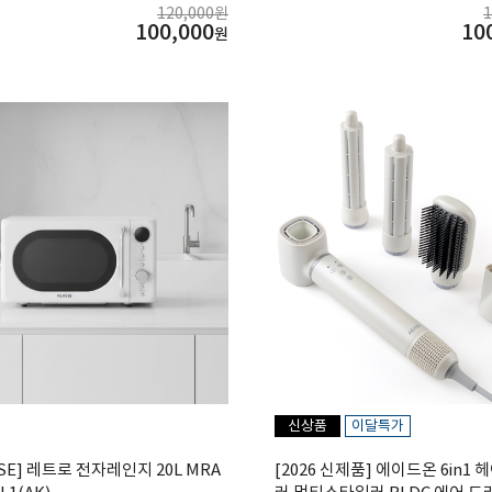
120,000원
100,000
10
원
신상품
이달특가
SSE] 레트로 전자레인지 20L MRA
[2026 신제품] 에이드온 6in1