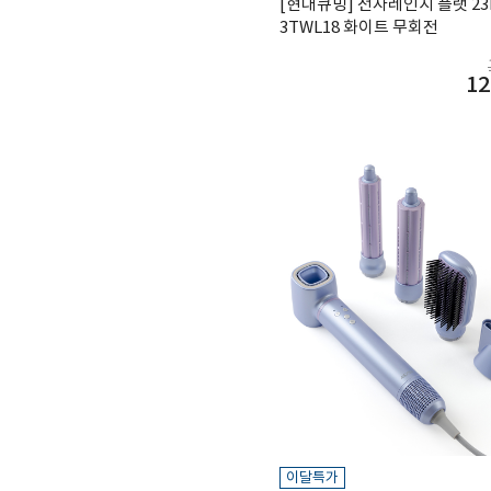
[현대큐밍] 전자레인지 플랫 23L
3TWL18 화이트 무회전
12
이달특가