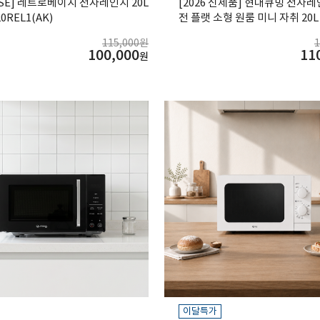
SSE] 레트로베이지 전자레인지 20L
[2026 신제품] 현대큐밍 전자
0REL1(AK)
전 플랫 소형 원룸 미니 자취 20L 
TWL16 화이트
115,000원
100,000
11
원
이달특가