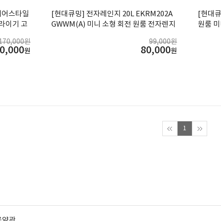
1 헤어스타일
[현대큐밍] 전자레인지 20L EKRM202A
[현대큐
드라이기 고
GWWM(A) 미니 소형 회전 원룸 전자렌지
원룸 미니
PUB
170,000원
99,000원
0,000
80,000
원
원
1
용약관