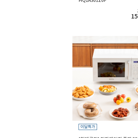
HQ1A301Z0F
15
이달특가