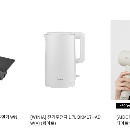
신상
열기 WN
[WINIA] 전기주전자 1.7L BKM17HAD
[AID
W(A) (화이트)
라이트베
라이기