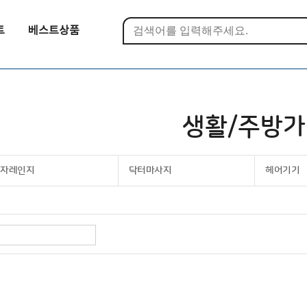
트
베스트상품
생활/주방
전자레인지
닥터마사지
헤어기기