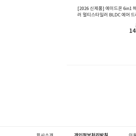
[2026 신제품] 에이드온 6in
러 멀티스타일러 BLDC 에어 
데기 볼륨 라벤더퍼플 ASE13T
14
회사소개
개인정보처리방침
이