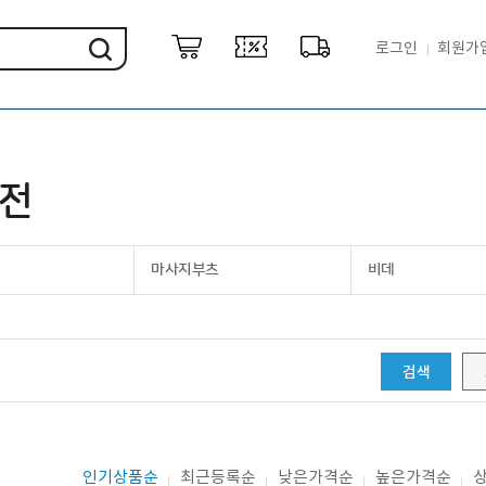
로그인
회원가
가전
마사지부츠
비데
검색
인기상품순
최근등록순
낮은가격순
높은가격순