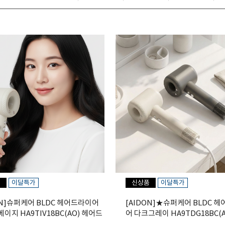
품
이달특가
신상품
이달특가
ON]슈퍼케어 BLDC 헤어드라이어
[AIDON]★슈퍼케어 BLDC 
이지 HA9TIV18BC(AO) 헤어드
어 다크그레이 HA9TDG18BC(A
드라이기