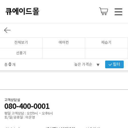
전체보기
에어컨
제습기
선풍기
0
필터
총
개
고객상담실
080-400-0001
평일 고객상담 : 오전9시 ~ 오후6시
토/일/공휴일 : 미운영