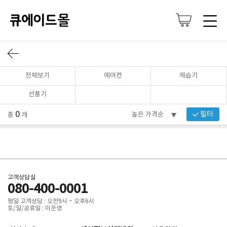
전체보기
에어컨
제습기
선풍기
0
필터
총
개
고객상담실
080-400-0001
평일 고객상담 : 오전9시 ~ 오후6시
토/일/공휴일 : 미운영