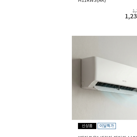
H11RWS(AK)
1
1,23
신상품
이달특가