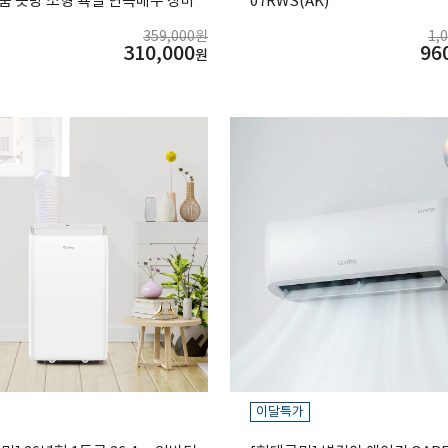
룸 옷방 소형 욕실 연속배수 장마
07RWS(AK)
359,000원
1,
310,000
96
원
이달특가