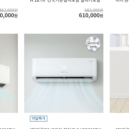
H 18.7㎡ 전국기본설치포함 실외기포함
미니 원
철
,362,000원
683,000원
0,000
610,000
원
원
이달특가