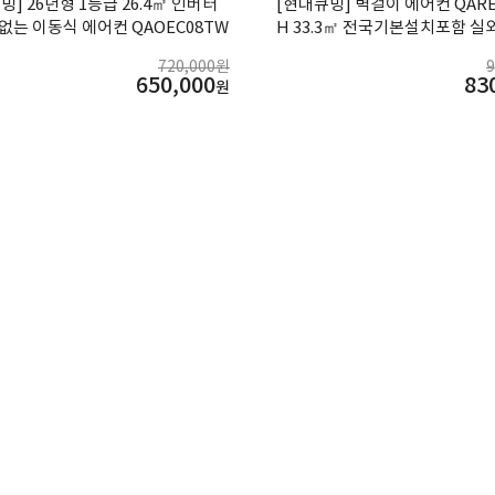
밍] 26년형 1등급 26.4㎡ 인버터
[현대큐밍] 벽걸이 에어컨 QARE
없는 이동식 에어컨 QAOEC08TW
H 33.3㎡ 전국기본설치포함 
트
720,000원
650,000
83
원