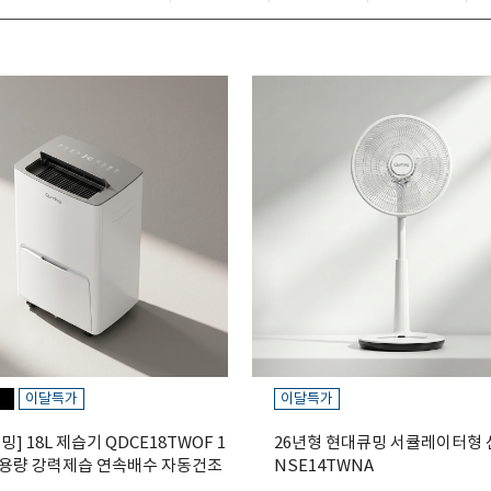
품
이달특가
이달특가
] 18L 제습기 QDCE18TWOF 1
26년형 현대큐밍 서큘레이터형 
대용량 강력제습 연속배수 자동건조
NSE14TWNA