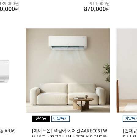
139,000원
913,000원
0,000
870,000
원
원
신상품
이달특가
이달특
형 ARA9
[에이드온] 벽걸이 에어컨 AAREC06TW
[현대큐