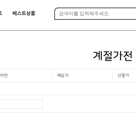
트
베스트상품
계절가전
에어컨
제습기
선풍기