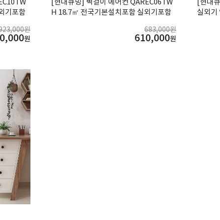
EC10TW
[현대큐밍] 벽걸이 에어컨 QAREC06TW
[현대큐
실외기포함
H 18.7㎡ 전국기본설치포함 실외기포함
실외기 
A 화이
923,000원
683,000원
0,000
610,000
원
원