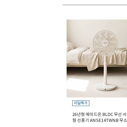
이달특가
26년형 에이드온 BLDC 무선
형 선풍기 ANSE14TWNB 무
거실용