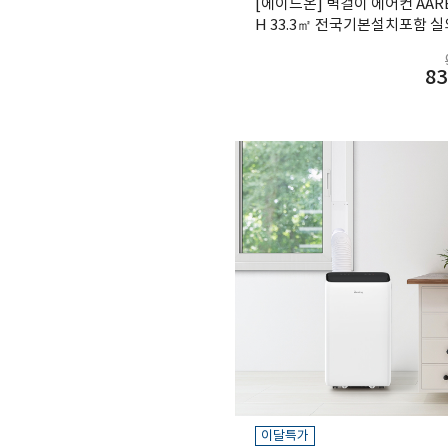
[에이드온] 벽걸이 에어컨 AAR
H 33.3㎡ 전국기본설치포함 
83
이달특가