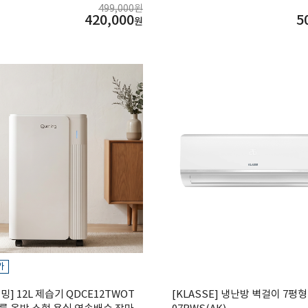
499,000원
420,000
5
원
가
밍] 12L 제습기 QDCE12TWOT
[KLASSE] 냉난방 벽걸이 7평형