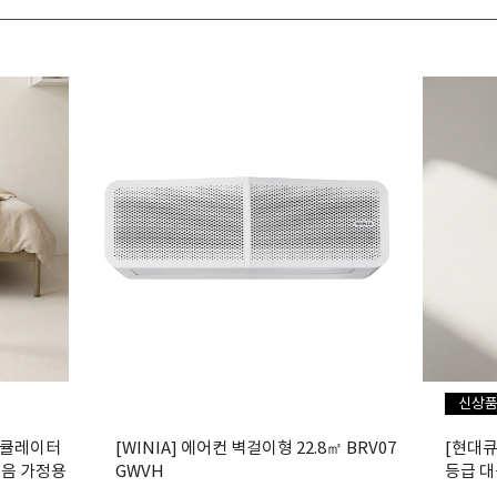
신상
 서큘레이터
[WINIA] 에어컨 벽걸이형 22.8㎡ BRV07
[현대큐밍
소음 가정용
GWVH
등급 