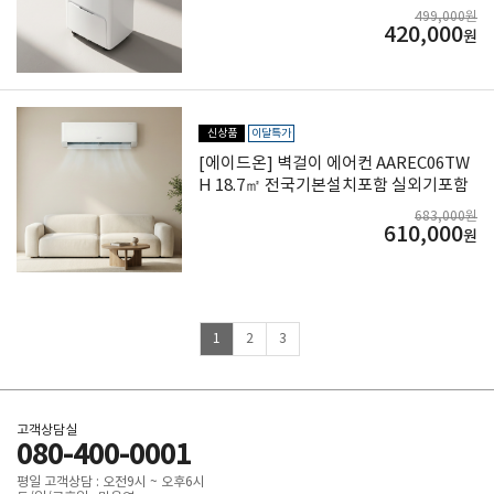
499,000원
420,000
원
신상품
이달특가
[에이드온] 벽걸이 에어컨 AAREC06TW
H 18.7㎡ 전국기본설치포함 실외기포함
683,000원
610,000
원
1
2
3
고객상담실
080-400-0001
평일 고객상담 : 오전9시 ~ 오후6시