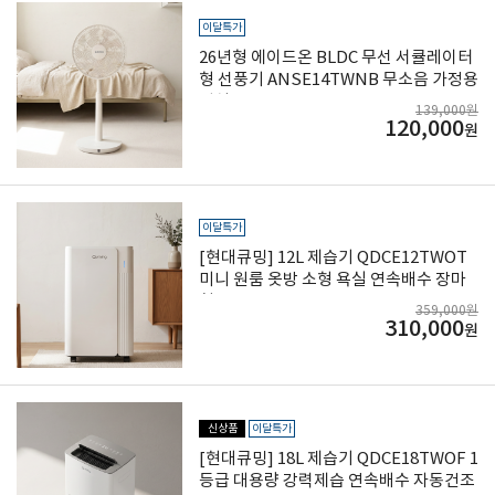
이달특가
26년형 에이드온 BLDC 무선 서큘레이터
형 선풍기 ANSE14TWNB 무소음 가정용
거실용
139,000원
120,000
원
이달특가
[현대큐밍] 12L 제습기 QDCE12TWOT
미니 원룸 옷방 소형 욕실 연속배수 장마
철
359,000원
310,000
원
신상품
이달특가
[현대큐밍] 18L 제습기 QDCE18TWOF 1
등급 대용량 강력제습 연속배수 자동건조