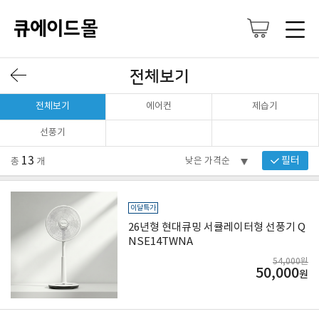
전체보기
전체보기
에어컨
제습기
선풍기
13
필터
총
개
이달특가
26년형 현대큐밍 서큘레이터형 선풍기 Q
NSE14TWNA
54,000원
50,000
원