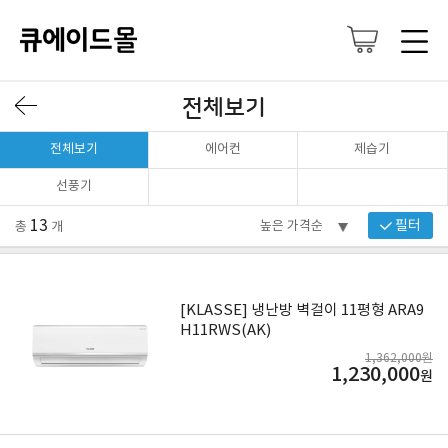
전체보기
전체보기
에어컨
제습기
선풍기
13
필터
총
개
[KLASSE] 냉난방 벽걸이 11평형 ARA9
H11RWS(AK)
1,362,000원
1,230,000
원