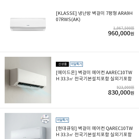
[KLASSE] 냉난방 벽걸이 7평형 ARA9H
07RWS(AK)
1,067,500원
960,000
원
신상품
이달특가
[에이드온] 벽걸이 에어컨 AAREC10TW
H 33.3㎡ 전국기본설치포함 실외기포함
923,000원
830,000
원
이달특가
[현대큐밍] 벽걸이 에어컨 QAREC10TW
H 33.3㎡ 전국기본설치포함 실외기포함