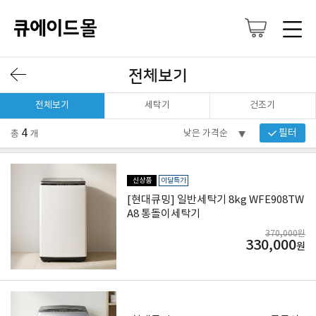
전체보기
전체보기
세탁기
건조기
4
필터
총
개
신상품
이달특가
[현대큐밍] 일반세탁기 8kg WFE908TW
A8 통돌이세탁기
370,000원
330,000
원