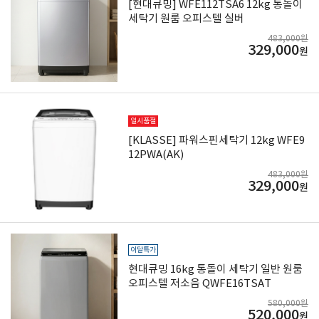
[현대큐밍] WFE112TSA6 12kg 통돌이
세탁기 원룸 오피스텔 실버
483,000원
329,000
원
일시품절
[KLASSE] 파워스핀세탁기 12kg WFE9
12PWA(AK)
483,000원
329,000
원
이달특가
현대큐밍 16kg 통돌이 세탁기 일반 원룸
오피스텔 저소음 QWFE16TSAT
580,000원
520,000
원