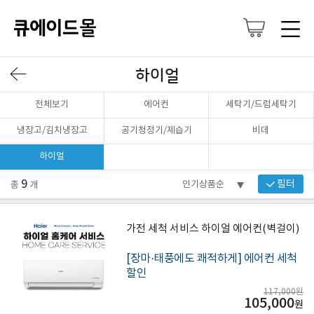
하이얼
전체보기
에어컨
세탁기/드럼세탁기
냉장고/김치냉장고
공기청정기/제습기
비데
하이얼
9
필터
총
개
가전 세척 서비스 하이얼 에어컨(벽걸이)
[장마·태풍에도 쾌적하게] 에어컨 세척
할인
117,000원
105,000
원