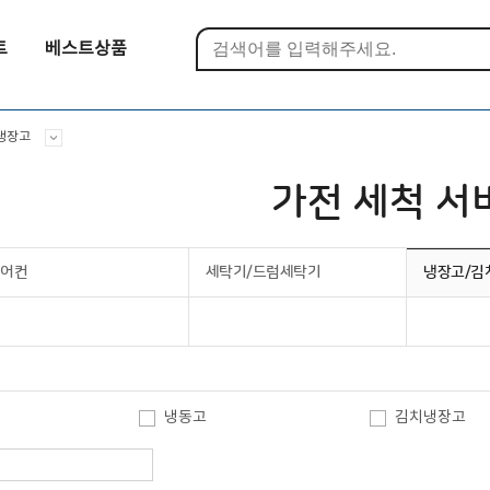
트
베스트상품
냉장고
가전 세척 서
에어컨
세탁기/드럼세탁기
냉장고/김
냉동고
김치냉장고