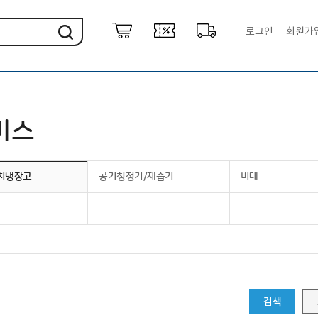
로그인
회원가
비스
치냉장고
공기청정기/제습기
비데
검색