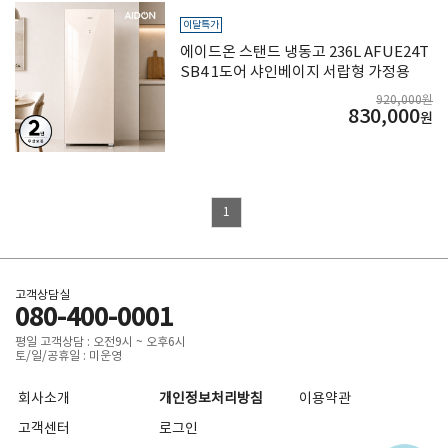
이달특가
에이드온 스탠드 냉동고 236L AFUE24T
SB4 1도어 샤인베이지 서랍형 가정용
920,000원
830,000
원
1
고객상담실
080-400-0001
평일 고객상담 : 오전9시 ~ 오후6시
토/일/공휴일 : 미운영
회사소개
개인정보처리방침
이용약관
고객센터
로그인