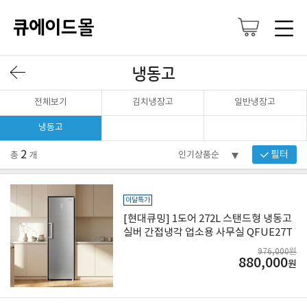
냉동고
전체보기
김치냉장고
일반냉장고
냉동고
2
필터
총
개
이달특가
[현대큐밍] 1도어 272L 스탠드형 냉동고
실버 간접냉각 업소용 사무실 QFUE27T
GS4OZ
976,000원
880,000
원