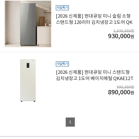
이달특가
[2026 신제품] 현대큐밍 미니 슬림 소형
스탠드형 120리터 김치냉장고 1도어 QK
AE12TSG5MY 글라스 실버
1,030,000원
930,000
원
이달특가
[2026 신제품] 현대큐밍 미니 스탠드형
김치냉장고 1도어 베이지메탈 QKAE12T
WG5MY
990,000원
890,000
원
1