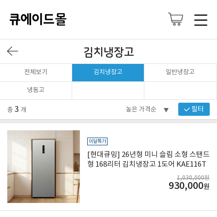
김치냉장고
전체보기
김치냉장고
일반냉장고
냉동고
3
필터
총
개
이달특가
[현대큐밍] 26년형 미니 슬림 소형 스탠드
형 168리터 김치냉장고 1도어 KAE116T
SME18
1,030,000원
930,000
원