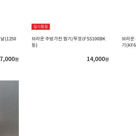
일시품절
(1250
브라운 주방가전 찜기/뚜껑(FS5100BK
브라운
등)
기(KF6
7,000
14,000
원
원