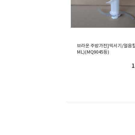
브라운 주방가전]믹서기/얼음칼날
ML)(MQ9045등)
1