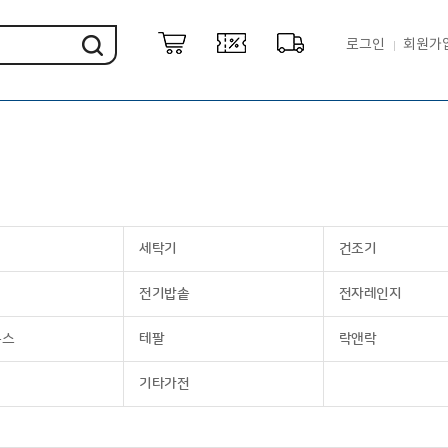
로그인
회원가
세탁기
건조기
전기밥솥
전자레인지
룩스
테팔
락앤락
기타가전