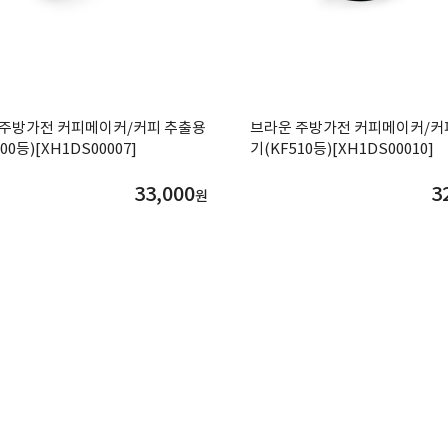
 주방가전 커피메이커/커피 추출용
브라운 주방가전 커피메이커/커
00등)[XH1DS00007]
기(KF510등)[XH1DS00010]
33,000
3
원