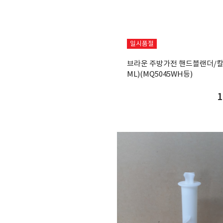
일시품절
브라운 주방가전 핸드블랜더/칼날
ML)(MQ5045WH등)
1