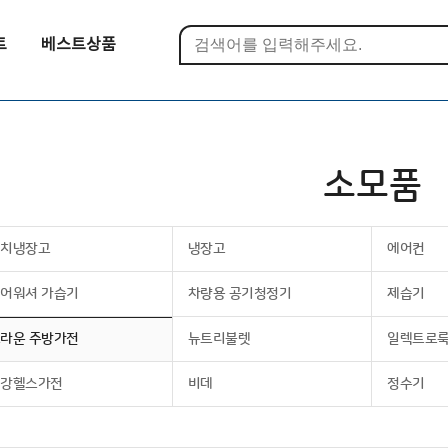
트
베스트상품
소모품
김치냉장고
냉장고
에어컨
어워셔 가습기
차량용 공기청정기
제습기
라운 주방가전
뉴트리불렛
일렉트로
건강헬스가전
비데
정수기