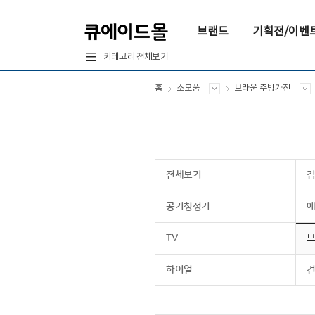
브랜드
기획전/이벤
카테고리 전체보기
홈
소모품
브라운 주방가전
전체보기
공기청정기
에
TV
브
하이얼