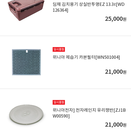
딤채 김치용기 상실반투명EZ 13.3ℓ[WD
126364]
25,000
원
일시품절
위니아 제습기 카본필터[WN501004]
21,000
원
일시품절
위니아전자] 전자레인지 유리쟁반[ZJ1B
W00590]
21,000
원