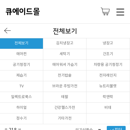
전체보기
전체보기
김치냉장고
냉장고
에어컨
세탁기
건조기
공기청정기
에어워셔 가습기
차량용 공기청정기
제습기
전기밥솥
전자레인지
TV
브라운 주방가전
뉴트리불렛
일렉트로룩스
테팔
락앤락
하이얼
건강헬스가전
비데
정수기
기타가전