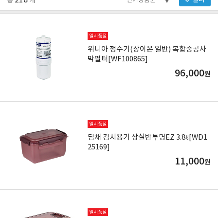
218
필터
총
개
일시품절
위니아 정수기(상이온 일반) 복합중공사
막필터[WF100865]
96,000
원
일시품절
딤채 김치용기 상실반투명EZ 3.8ℓ[WD1
25169]
11,000
원
일시품절