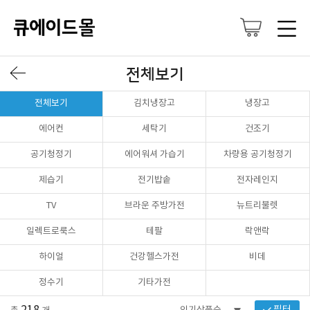
전체보기
전체보기
김치냉장고
냉장고
에어컨
세탁기
건조기
공기청정기
에어워셔 가습기
차량용 공기청정기
제습기
전기밥솥
전자레인지
TV
브라운 주방가전
뉴트리불렛
일렉트로룩스
테팔
락앤락
하이얼
건강헬스가전
비데
정수기
기타가전