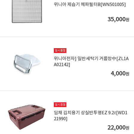
위니아 제습기 헤파필터B[WN501005]
35,000
원
일시품절
위니아전자] 일반세탁기 거름망中[ZL1A
A02142]
4,000
원
일시품절
딤채 김치용기 상실반투명EZ 9.2ℓ[WD1
21990]
22,000
원