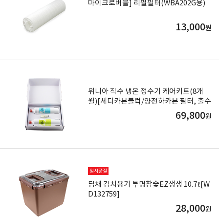
마이크로버블] 리필필터(WBA202G용)
13,000
원
위니아 직수 냉온 정수기 케어키트(8개
월)[세디카본블럭/양전하카본 필터, 출수
코크]
69,800
원
일시품절
딤채 김치용기 투명참숯EZ생생 10.7ℓ[W
D132759]
28,000
원