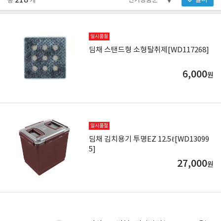
218
필터
총
개
일시품절
딤채 스탠드형 소형탈취제[WD117268]
6,000
원
일시품절
딤채 김치용기 투명EZ 12.5ℓ[WD13099
5]
27,000
원