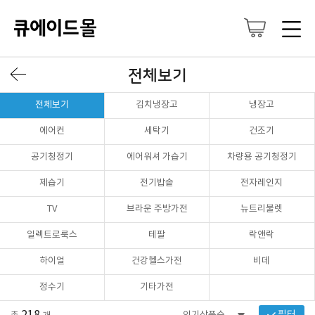
전체보기
전체보기
김치냉장고
냉장고
에어컨
세탁기
건조기
공기청정기
에어워셔 가습기
차량용 공기청정기
제습기
전기밥솥
전자레인지
TV
브라운 주방가전
뉴트리불렛
일렉트로룩스
테팔
락앤락
하이얼
건강헬스가전
비데
정수기
기타가전