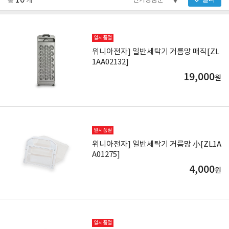
10
필터
총
개
일시품절
위니아전자] 일반세탁기 거름망 매직[ZL
1AA02132]
19,000
원
일시품절
위니아전자] 일반세탁기 거름망 小[ZL1A
A01275]
4,000
원
일시품절