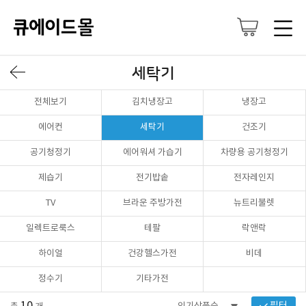
세탁기
전체보기
김치냉장고
냉장고
에어컨
세탁기
건조기
공기청정기
에어워셔 가습기
차량용 공기청정기
제습기
전기밥솥
전자레인지
TV
브라운 주방가전
뉴트리불렛
일렉트로룩스
테팔
락앤락
하이얼
건강헬스가전
비데
정수기
기타가전