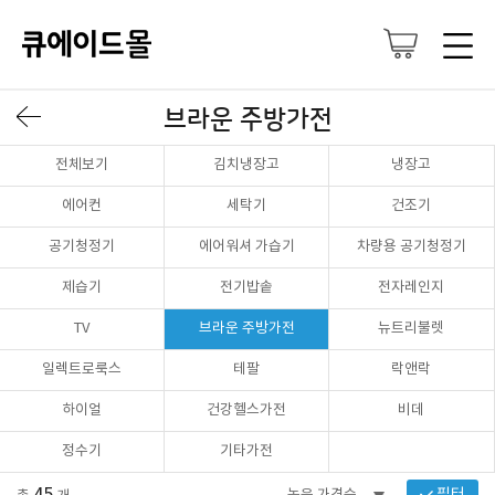
브라운 주방가전
전체보기
김치냉장고
냉장고
에어컨
세탁기
건조기
공기청정기
에어워셔 가습기
차량용 공기청정기
제습기
전기밥솥
전자레인지
TV
브라운 주방가전
뉴트리불렛
일렉트로룩스
테팔
락앤락
하이얼
건강헬스가전
비데
정수기
기타가전