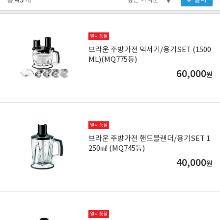
45
필터
총
개
일시품절
브라운 주방가전 믹서기/용기SET (1500
ML)(MQ775등)
60,000
원
일시품절
브라운 주방가전 핸드블랜더/용기SET 1
250㎖ (MQ745등)
40,000
원
일시품절