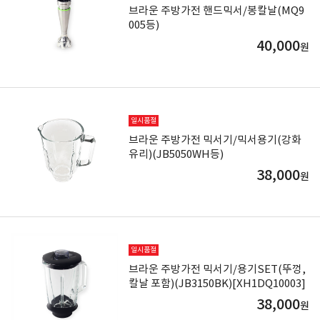
브라운 주방가전 핸드믹서/봉칼날(MQ9
005등)
40,000
원
일시품절
브라운 주방가전 믹서기/믹서용기(강화
유리)(JB5050WH등)
38,000
원
일시품절
브라운 주방가전 믹서기/용기SET(뚜껑,
칼날 포함)(JB3150BK)[XH1DQ10003]
38,000
원