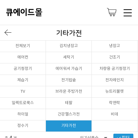
기타가전
전체보기
김치냉장고
냉장고
에어컨
세탁기
건조기
공기청정기
에어워셔 가습기
차량용 공기청정기
제습기
전기밥솥
전자레인지
TV
브라운 주방가전
뉴트리불렛
일렉트로룩스
테팔
락앤락
하이얼
건강헬스가전
비데
정수기
기타가전