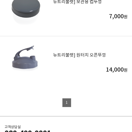
뉴트리불렛] 보관용 컵뚜껑
7,000
원
뉴트리불렛] 원터치 오픈뚜껑
14,000
원
1
고객상담실