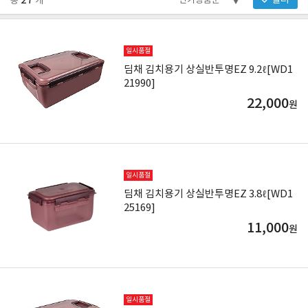
27
필터
총
개
일시품절
딤채 김치용기 상실반투명EZ 9.2ℓ[WD1
21990]
22,000
원
일시품절
딤채 김치용기 상실반투명EZ 3.8ℓ[WD1
25169]
11,000
원
일시품절