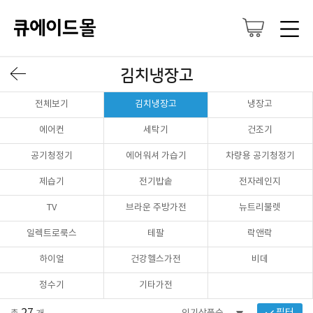
김치냉장고
전체보기
김치냉장고
냉장고
에어컨
세탁기
건조기
공기청정기
에어워셔 가습기
차량용 공기청정기
제습기
전기밥솥
전자레인지
TV
브라운 주방가전
뉴트리불렛
일렉트로룩스
테팔
락앤락
하이얼
건강헬스가전
비데
정수기
기타가전