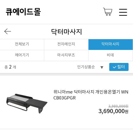
닥터마사지
전체보기
전자레인지
닥터마사지
헤어기기
마사지부츠
비데
2
필터
총
개
위니아me 닥터마사지 개인용온열기 WN
CB03GPGR
3,980,000원
3,690,000
원