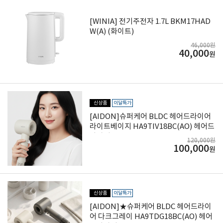
[WINIA] 전기주전자 1.7L BKM17HAD
W(A) (화이트)
46,000원
40,000
원
신상품
이달특가
[AIDON]슈퍼케어 BLDC 헤어드라이어
라이트베이지 HA9TIV18BC(AO) 헤어드
라이기
120,000원
100,000
원
신상품
이달특가
[AIDON]★슈퍼케어 BLDC 헤어드라이
어 다크그레이 HA9TDG18BC(AO) 헤어