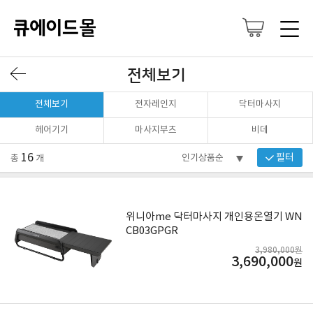
전체보기
전체보기
전자레인지
닥터마사지
헤어기기
마사지부츠
비데
16
필터
총
개
위니아me 닥터마사지 개인용온열기 WN
CB03GPGR
3,980,000원
3,690,000
원