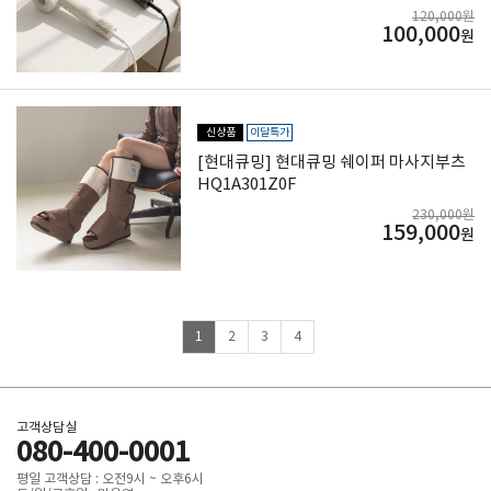
드라이기
120,000원
100,000
원
신상품
이달특가
[현대큐밍] 현대큐밍 쉐이퍼 마사지부츠
HQ1A301Z0F
230,000원
159,000
원
1
2
3
4
고객상담실
080-400-0001
평일 고객상담 : 오전9시 ~ 오후6시