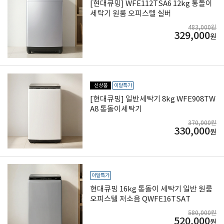
[현대큐밍] WFE112TSA6 12kg 통돌이
세탁기 원룸 오피스텔 실버
483,000원
329,000
원
신상품
이달특가
[현대큐밍] 일반세탁기 8kg WFE908TW
A8 통돌이세탁기
370,000원
330,000
원
이달특가
현대큐밍 16kg 통돌이 세탁기 일반 원룸
오피스텔 저소음 QWFE16TSAT
580,000원
520,000
원