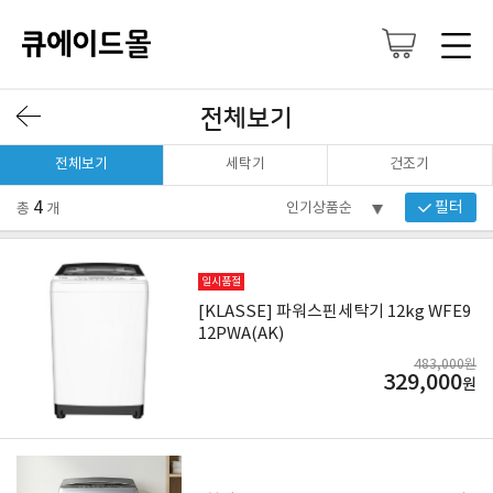
전체보기
전체보기
세탁기
건조기
4
필터
총
개
일시품절
[KLASSE] 파워스핀세탁기 12kg WFE9
12PWA(AK)
483,000원
329,000
원