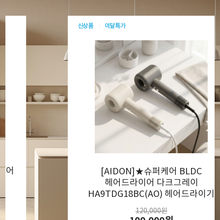
신상품
이달특가
L
[AIDON]슈퍼케어 BLDC 헤어드라이
라이트베이지 HA9TIV18BC(AO)
헤어드라이기
120,000원