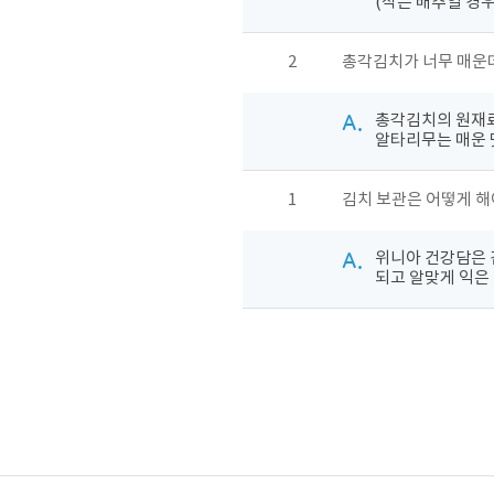
(작은 배추일 경우
2
총각김치가 너무 매운데
A.
총각김치의 원재료
알타리무는 매운 
1
김치 보관은 어떻게 해
A.
위니아 건강담은 
되고 알맞게 익은 