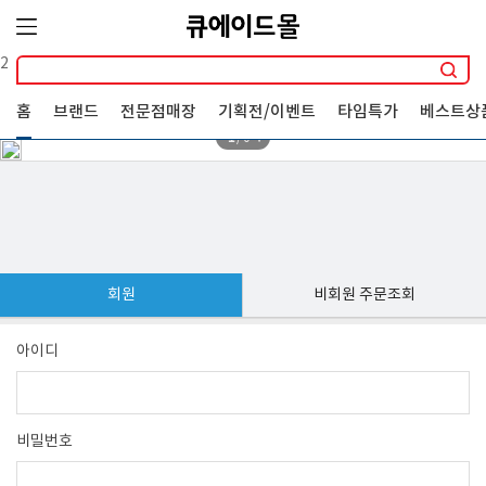
2
로그인
홈
브랜드
전문점매장
기획전/이벤트
타임특가
베스트상
1
/
0
회원
비회원 주문조회
아이디
비밀번호